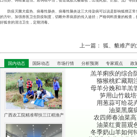
口性好、饲喂量适当。若饲喂不当，会造成胎儿被吸收，出现死胎、烂胎、流产等妊
防疫灭菌犬瘟热、病毒性肠炎、病毒性脑炎这三大传染病可以说是影响狐狸正常生长
的方针。加强兽医卫生防疫制度，切断外界病原的传入途径；严格饲料质量的检查，
好狐舍的清洁卫生，定期消毒。
上一篇：
狐、貉难产的
国内动态
国际动态
市场行情
分析预测
专家观点
政
羔羊痢疾的综合
猕猴桃贮藏期
母羊分娩和羊羔
笋用山竹栽培
用葱蒜可给花
油菜黑腐
广西农工院精准帮扶三江稻渔产
农四师春油菜高
油菜红黄苗观
业振兴
冬季奶山羊如何