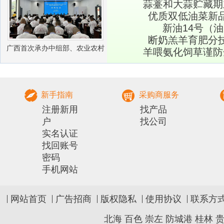
蒜薹和大蒜贮藏期
优质双低油菜新
新油14号（
断奶羔羊育肥分
广西首次承办中组部、农业农村
羊喂氨化饲草谨防
部农村实用人才 带头人培训兽医
社会化服务组
新手指南
采购商服务
注册新用
找产品
户
找公司
实名认证
找回账号
密码
手机网站
网站首页
广告招商
版权隐私
使用协议
联系方
北海
百色
崇左
防城港
桂林