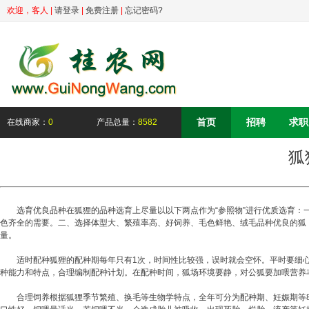
欢迎，
客人
|
请登录
|
免费注册
|
忘记密码?
首页
招聘
求职
在线商家：
0
产品总量：
8582
狐
选育优良品种在狐狸的品种选育上尽量以以下两点作为“参照物”进行优质选育：一
色齐全的需要。二、选择体型大、繁殖率高、好饲养、毛色鲜艳、绒毛品种优良的狐
量。
适时配种狐狸的配种期每年只有1次，时间性比较强，误时就会空怀。平时要细心
种能力和特点，合理编制配种计划。在配种时间，狐场环境要静，对公狐要加喂营养
合理饲养根据狐狸季节繁殖、换毛等生物学特点，全年可分为配种期、妊娠期等8