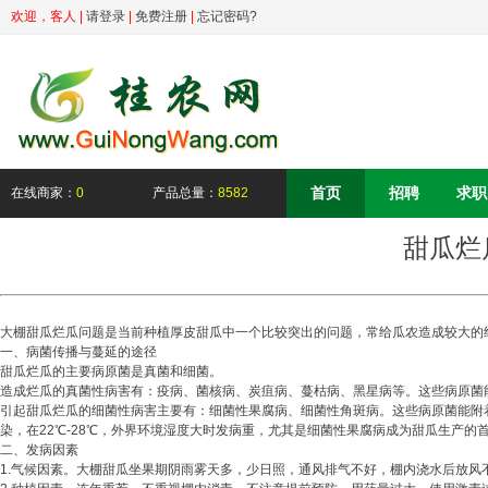
欢迎，
客人
|
请登录
|
免费注册
|
忘记密码?
首页
招聘
求职
在线商家：
0
产品总量：
8582
甜瓜烂
大棚甜瓜烂瓜问题是当前种植厚皮甜瓜中一个比较突出的问题，常给瓜农造成较大的
一、病菌传播与蔓延的途径
甜瓜烂瓜的主要病原菌是真菌和细菌。
造成烂瓜的真菌性病害有：疫病、菌核病、炭疽病、蔓枯病、黑星病等。这些病原菌
引起甜瓜烂瓜的细菌性病害主要有：细菌性果腐病、细菌性角斑病。这些病原菌能附
染，在22℃-28℃，外界环境湿度大时发病重，尤其是细菌性果腐病成为甜瓜生产的
二、发病因素
1.气候因素。大棚甜瓜坐果期阴雨雾天多，少日照，通风排气不好，棚内浇水后放风