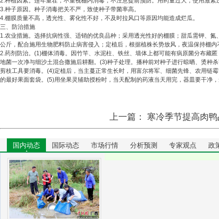
2.种植因素。连年重茬，不重视棚内消毒，不注意提前预防。用药量过大，使用激素
3.种子原因。种子消毒把关不严，致使种子带菌率高。
4.棚膜质量不高，透光性、雾化性不好，不及时拉风口等原因均能造成烂瓜。
三、防治措施
1.农业措施。选择抗病性强、适销的优良品种；采用透光性好的棚膜；甜瓜需钾、氮、
公斤，配合施用生物肥料防止病害侵入；定植后，根据植株长势放风，夜温保持棚内不低
2.药剂防治。(1)棚体消毒。因竹竿、水泥柱、铁丝、墙体上都可能有病原菌分布藏
地菌一次净与细沙土混合撒施后耕翻。(3)种子处理。播种前对种子进行晾晒、烫种杀
剪枝工具要消毒。(4)定植后，当主蔓正常生长时，用富尔将军、细菌先锋、农用链
的最好果面套袋。(5)用坐果灵辅助授粉时，当天配制的药液当天用完，器皿要干净
上一篇：
寒冷季节提高肉鸭
国内动态
国际动态
市场行情
分析预测
专家观点
政