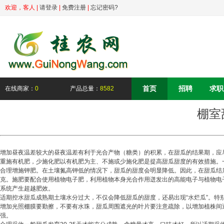
欢迎，
客人
|
请登录
|
免费注册
|
忘记密码?
首页
招聘
求职
在线商家：
0
产品总量：
8582
棚室
增加昼夜温差较大的昼夜温差有利于光合产物（糖类）的积累，在甜瓜的结果期，应
重施有机肥，少施化肥以有机肥为主、不施或少施化肥是提高甜瓜甜度的有效措施。一般
合理增施钾肥。在土壤氮高钾低的情况下，甜瓜的甜度会明显降低。因此，在甜瓜结瓜
克。施肥要配合使用植物电子肥，利用植物本身光合作用迸发出的高能电子与植物电
系统产生超越肥效。
适期控水甜瓜成熟期土壤水分过大，不仅会降低甜瓜的甜度，还易出现“水烂瓜”。特
增加光照棚膜要勤擦，不要有水珠，甜瓜周围遮光的叶片要注意疏除，以增加植株间
强。