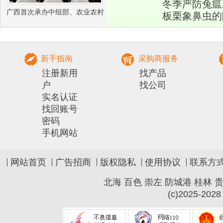
冬季严防兔瘟
广西首次承办中组部、农业农村
板栗象鼻虫的
部农村实用人才 带头人培训兽医
社会化服务组
新手指南
采购商服务
注册新用
找产品
户
找公司
实名认证
找回账号
密码
手机网站
网站首页
广告招商
版权隐私
使用协议
联系方
北海
百色
崇左
防城港
桂林
(c)2025-2028