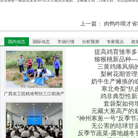
合理采收一般甜瓜发育30-35天才能充分成熟，含糖量才高，口味才好。所以适期采
上一篇：
肉鸭咋喂才省
国内动态
国际动态
市场行情
分析预测
专家观点
政
提高鸡育雏率多
猕猴桃新品种―
三黄鸡痛风病
梨树花期管理
奶牛生产瘫痪的
寒北奇梨“扒
广西农工院精准帮扶三江稻渔产
鸡非典型性新
套袋梨如何
业振兴
元藏大葱高产的
“神州寒葱一号”反季
无公害的结球甘
反季节蔬菜-露地越冬