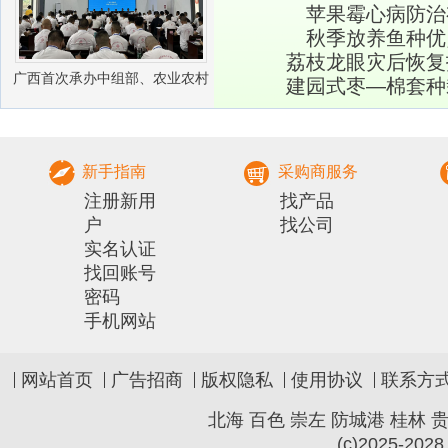
苹果霉心病防治
秋季放养鱼种优
荔枝龙眼灾后恢复
广西首次承办中组部、农业农村
建园式枣―棉套种
部农村实用人才 带头人培训兽医
社会化服务组
新手指南
采购商服务
注册新用
找产品
户
找公司
实名认证
找回账号
密码
手机网站
网站首页
广告招商
版权隐私
使用协议
联系方
北海
百色
崇左
防城港
桂林
(c)2025-2028