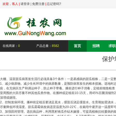
欢迎，
客人
|
请登录
|
免费注册
|
忘记密码?
首页
招聘
求职
在线商家：
0
产品总量：
8582
保护
大棚、温室甜瓜病害发生流行必须具备3个条件：一是易感病的甜瓜植株，二是一定
1、减少病原物。减少生长环境中的病原数量，是预防病害发生的根本措施。选地时
疫，在无病区生产和调运种子，防止种子带毒。播前进行种子消毒，定植前细致检查，
室周围的大田尽量不种其他瓜类作物。在播种或定植前10-15天，用45%百菌清烟
深埋或烧毁。
2、控制发病环境。播种前定植后要浇足底水，缓苗后浇足缓苗水。生育期如需浇水
尽量降低环境湿度。甜瓜霜霉病发病适宜温度为20-22℃，在栽培中避开这一温度即可避
3、加强田间管理。选抗病品种，利用黑籽南瓜作砧木嫁接，可提高植株抗枯萎病的