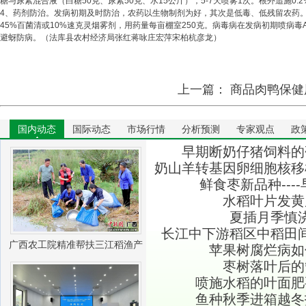
糖与尿素混合液（白糖50克、尿素50克、水15公斤），5-7天喷雾1次。根外追施0
4、药剂防治。发病初期及时防治，农药以生物制剂为好，其次是低毒、低残留农药。如
45%百菌清或10%速克灵烟雾剂，用药量每亩棚室250克。病毒病在发病初期喷病毒A50
避蚜防病。（法库县农村经济局张红蒋咏庄宏萍宋柏杭彦龙）
上一篇：
商品肉鸭保健
国内动态
国际动态
市场行情
分析预测
专家观点
政
早期断奶仔猪饲料的
奶山羊转基因卵细胞核移
鲜食枣新品种---
水稻叶片发黄
夏插月季慎
长江中下游稻区中稻田
广西农工院精准帮扶三江稻渔产
苹果树腐烂病如
枣树落叶后的
业振兴
喷施水稻的叶面肥
鱼种秋季进箱越冬