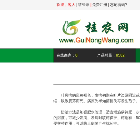
欢迎，
客人
|
请登录
|
免费注册
|
忘记密码?
在线商家：
0
产品总量：
8582
叶斑病病斑黄褐色，发病初期在叶片边缘附近或叶
缩，以致脱落而死。病原为半知菌德氏霉发生孢子。
防治方法是加强肥水管理，适当增施磷钾肥，少施
的湿度，可减少发病。发病时喷药保护。药剂有：50％的
要交替作用，可以防止病菌产生抗药性。