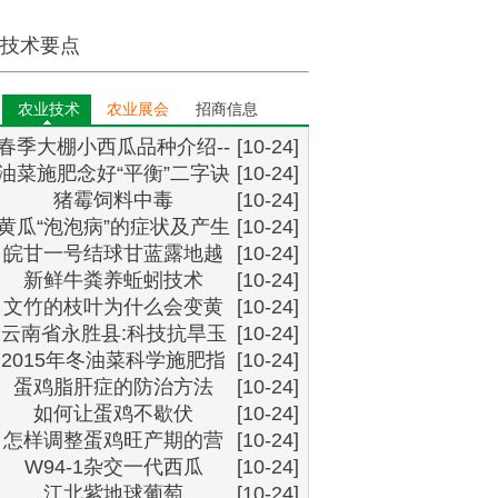
技术要点
农业技术
农业展会
招商信息
春季大棚小西瓜品种介绍--
[10-24]
油菜施肥念好“平衡”二字诀
--黄小玉
[10-24]
猪霉饲料中毒
[10-24]
黄瓜“泡泡病”的症状及产生
[10-24]
皖甘一号结球甘蓝露地越
的原因？
[10-24]
新鲜牛粪养蚯蚓技术
冬栽培
[10-24]
文竹的枝叶为什么会变黄
[10-24]
云南省永胜县:科技抗旱玉
[10-24]
2015年冬油菜科学施肥指
米栽培技术
[10-24]
蛋鸡脂肝症的防治方法
导意见
[10-24]
如何让蛋鸡不歇伏
[10-24]
怎样调整蛋鸡旺产期的营
[10-24]
W94-1杂交一代西瓜
养
[10-24]
江北紫地球葡萄
[10-24]