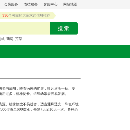
会员服务
农技服务
客服中心
网站地图
330
个可靠的大宗求购信息推荐
机械
葡萄
芹菜
明显的晕圈，随着病斑的扩展，叶片逐渐干枯、萎
施用过多，植株徒长。组织幼嫩者容易发病。
源。植株摆放不易过密，适当通风透光，降低环境
500倍液至600倍液，每隔7天至10天一次。各种药