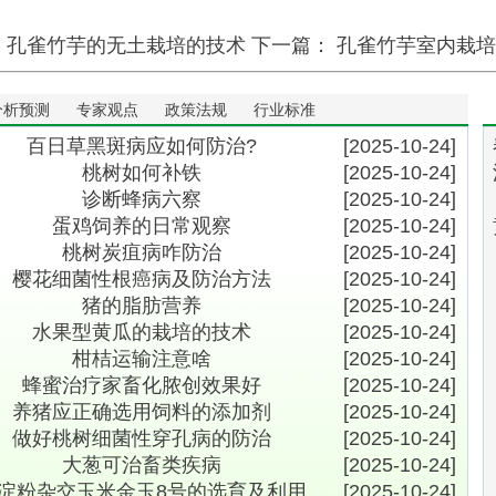
：
孔雀竹芋的无土栽培的技术
下一篇：
孔雀竹芋室内栽培
分析预测
专家观点
政策法规
行业标准
百日草黑斑病应如何防治?
[2025-10-24]
桃树如何补铁
[2025-10-24]
诊断蜂病六察
[2025-10-24]
蛋鸡饲养的日常观察
[2025-10-24]
桃树炭疽病咋防治
[2025-10-24]
樱花细菌性根癌病及防治方法
[2025-10-24]
猪的脂肪营养
[2025-10-24]
水果型黄瓜的栽培的技术
[2025-10-24]
柑桔运输注意啥
[2025-10-24]
蜂蜜治疗家畜化脓创效果好
[2025-10-24]
养猪应正确选用饲料的添加剂
[2025-10-24]
做好桃树细菌性穿孔病的防治
[2025-10-24]
大葱可治畜类疾病
[2025-10-24]
淀粉杂交玉米金玉8号的选育及利用
[2025-10-24]