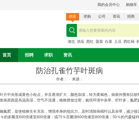
我的会员中心
购物车
供应
求购
公司
资讯
招商
湖北
供应
西红
菠菜
白菜
土豆
西红柿
首页
招聘
求职
资讯
防治孔雀竹芋叶斑病
作者： 来源：
片中央形成黄色小粒点，并且逐渐扩大，颜色加深，转为黄褐色，病斑外围有比较
发病原因是高温高湿，空气不流通，植株摆放过密，栽培环境中杂草、烂叶多，氮肥
氮肥，促使植株生长充实，增强本身的抵抗力。及时清除病残叶以及杂草，减少侵染
多菌灵600倍液至800倍液；或75％百菌清600倍液至800倍液；50％的代森锰锌