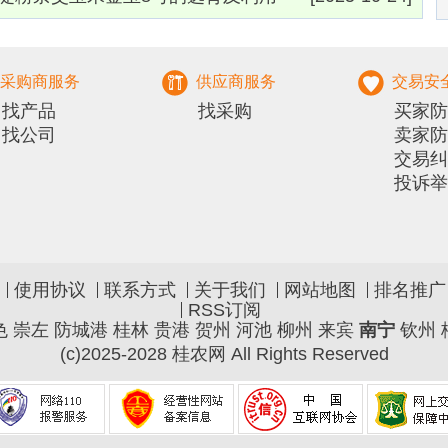
采购商服务
供应商服务
交易安
找产品
找采购
买家防
找公司
卖家防
交易纠
投诉举
使用协议
联系方式
关于我们
网站地图
排名推广
RSS订阅
色
崇左
防城港
桂林
贵港
贺州
河池
柳州
来宾
南宁
钦州
(c)2025-2028 桂农网 All Rights Reserved