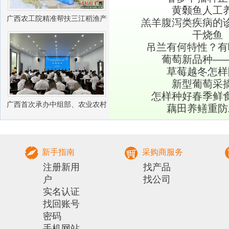
黄颡鱼人工
广西农工院精准帮扶三江稻渔产
羔羊腹泻类疾病的
干烧鱼
业振兴
吊兰有何特性？有
葡萄新品种―
草莓越冬怎样
新型葡萄采
怎样种好春季鲜
广西首次承办中组部、农业农村
藕田养鳝重防
部农村实用人才 带头人培训兽医
社会化服务组
新手指南
采购商服务
注册新用
找产品
户
找公司
实名认证
找回账号
密码
手机网站