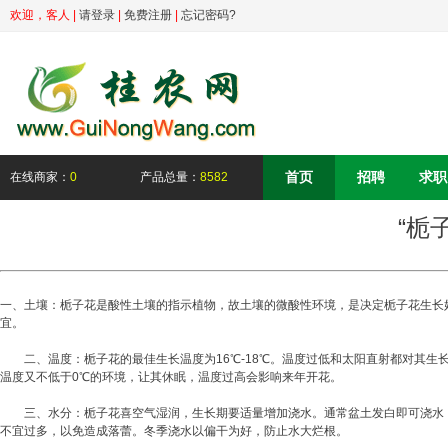
欢迎，
客人
|
请登录
|
免费注册
|
忘记密码?
首页
招聘
求职
在线商家：
0
产品总量：
8582
“栀
一、土壤：栀子花是酸性土壤的指示植物，故土壤的微酸性环境，是决定栀子花生长好坏
宜。
二、温度：栀子花的最佳生长温度为16℃-18℃。温度过低和太阳直射都对其生
温度又不低于0℃的环境，让其休眠，温度过高会影响来年开花。
三、水分：栀子花喜空气湿润，生长期要适量增加浇水。通常盆土发白即可浇水，一
不宜过多，以免造成落蕾。冬季浇水以偏干为好，防止水大烂根。