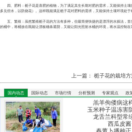
四、肥料：栀子花是喜肥的植物，为了满足其生长期对肥的需求，又能保持土壤的
多兑些水，以防烧花）。这样既能满足栀子花对肥料的需求，又能保持土壤环境处于
五、繁殖：虽然繁殖栀子花的方法有多种，但最简便快捷的是漂浮的水插法，首先
的桶中，将桶放在既能让漂板穗条遮阴，又能让阳光照射水桶的环境，将水温控制在18
上一篇：
栀子花的栽培方
国内动态
国际动态
市场行情
分析预测
专家观点
政
羔羊佝偻病这
玉米种子温冻害
龙舌兰科型常
西瓜皮酱
春萝卜播种正