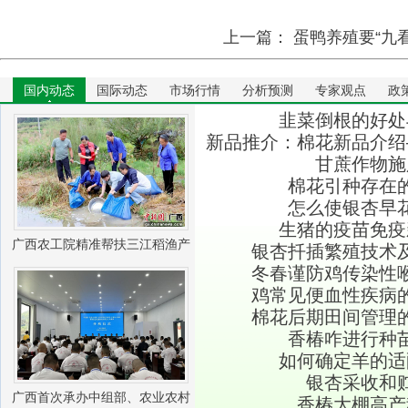
上一篇：
蛋鸭养殖要“九看
国内动态
国际动态
市场行情
分析预测
专家观点
政
韭菜倒根的好处
新品推介：棉花新品介绍
甘蔗作物施
棉花引种存在
怎么使银杏早
生猪的疫苗免疫
广西农工院精准帮扶三江稻渔产
银杏扦插繁殖技术
冬春谨防鸡传染性
业振兴
鸡常见便血性疾病
棉花后期田间管理
香椿咋进行种
如何确定羊的适
银杏采收和
广西首次承办中组部、农业农村
香椿大棚高产