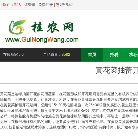
欢迎，
客人
|
请登录
|
免费注册
|
忘记密码?
首页
招聘
求职
在线商家：
0
产品总量：
8582
黄花菜抽蕾
黄花菜是连续抽蕾开花的花用蔬菜，在花蕾形成和开花期间需要有充足的有机养分供
隔抽蕾，间隔开花现象，产量才高。所以，在黄花菜抽蕾开花期间要注意增施有机肥
在黄花菜抽蕾开花期间，必须每15~20天根部淋施一次25~30倍沤制腐熟的花生饼肥
酸活性液肥水溶液同施，每次每平方米土壤淋施3~5公斤左右，均匀淋在黄花菜植株根部
公斤，将氨基酸有机肥均匀撒施在黄花菜植株根部周围的土壤中，再培上一层厚8~1
另外，在根部增施有机肥的同时，还要多次进行叶面补充有机肥。在黄花菜抽蕾开花期间
1000核苷酸活性液肥水溶液，连续喷洒8~10次，均匀喷湿所有的叶片，以开始有水