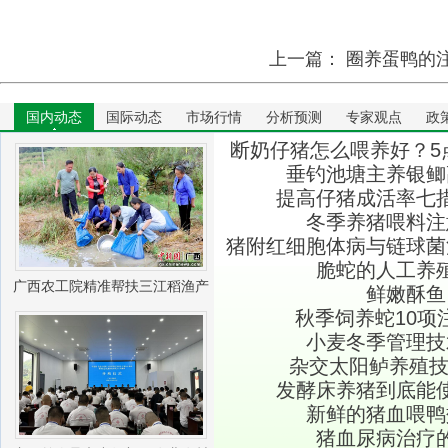
上一篇：
圈养蛋鸭的
国内动态
国际动态
市场行情
分析预测
专家观点
政
断奶仔猪怎么喂养好？5
垂钓池塘主养银鲫
提高仔猪成活率七
冬季养猪喂料注
猪附红细胞体病与链球菌
脆蛇的人工养
广西农工院精准帮扶三江稻渔产
鲜嫩酥鱼
秋季饲养蛇10项
业振兴
小麦冬季管理技
杂交太阳鲈养殖技
发酵床养猪到底能
新鲜的猪血喂鸭
猪血尿病治疗