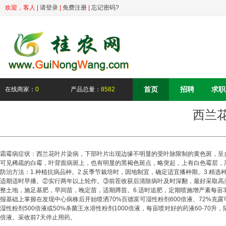
欢迎，
客人
|
请登录
|
免费注册
|
忘记密码?
首页
招聘
求职
在线商家：
0
产品总量：
8582
西兰
霜霉病症状：西兰花叶片染病，下部叶片出现边缘不明显的受叶脉限制的黄色斑，呈
可见稀疏的白霉，叶背面病斑上，也有明显的黑褐色斑点，略突起，上有白色霉层，
防治方法：1.种植抗病品种。2.反季节栽培时，因地制宜，确定适宜播种期。3.精选
适期适时早播。②实行两年以上轮作。③前茬收获后清除病叶及时深翻，最好采取高
整土地，施足基肥，早间苗，晚定苗，适期蹲苗。6.适时追肥，定期喷施增产素每亩30
报基础上掌握在发现中心病株后开始喷洒70%百德富可湿性粉剂600倍液、72%克露可湿
湿性粉剂500倍液或50%杀菌王水溶性粉剂1000倍液，每亩喷对好的药液60-70升
倍液。采收前7天停止用药。