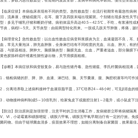
发生，多数为急性败血型，在短期内波及全群，发病率和病死率甚高。慢性型呈散发性
【临床症状】本病临床表现有不同的类型。急性败血型：在流行初期常有最急性病例，
泪，流鼻液，便秘或腹泻，在耳、腹下及四肢末端出现紫斑。个别猪出现多发性关节
型：多见于哺乳仔猪和断奶仔猪。病初体温升高达40.5～42.5℃，不吃，有浆液
节炎，病程l～5天。关节炎型：由前两型转化而来。一肢或几肢关节肿胀，疼痛，跛
【病理变化】急性败血型：以出血性败血症病变和浆膜炎为主，血液凝固不良，耳、
血，常见大量泡沫，肺充血肿胀，全身淋巴结有不同程度的充血、出血、肿大，有的
器，与脏器相连。脾肿大。脑膜脑炎型：脑膜充血、出血，严重者溢血，部分脑膜下
黄色胶胨样或纤维素性脓性渗出物，关节滑膜面粗糙。
【诊断】本病症状和病变较复杂，易与急性猪丹毒、急性猪瘟、李氏杆菌病相混淆，
1．镜检病猪的肝、脾、肺、血液、淋巴结、脑、关节囊液、腹、胸腔积液等均可作
2．分离培养取上述病料接种于血液琼脂平皿，37℃培养24～48小时，可见β溶
3．动物接种病料制成5～10倍乳剂，给家兔皮下或腹腔注射1～2毫升，或小鼠皮下注
【防治】防治原则是加强管理，注意平时的卫生消毒工作，发病猪群立即将病猪隔离
Ⅴ、Ⅵ，小诺霉素和磺胺嘧啶，磺胺六甲氧，磺胺五甲氧早期治疗有一定的疗效。免
菌药物。但由于链球菌血清多，疫苗效果不理想，如能分离制备自家菌苗，效果最佳