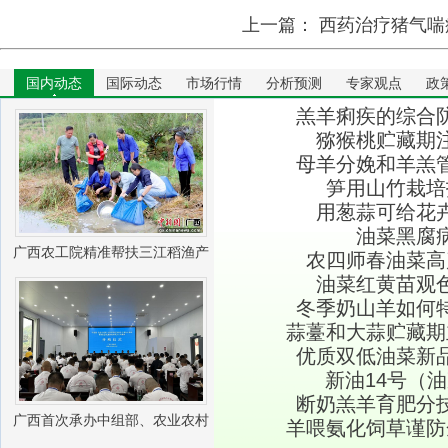
上一篇：
西药治疗猪气喘
国内动态
国际动态
市场行情
分析预测
专家观点
政
羔羊痢疾的综合
猕猴桃贮藏期
母羊分娩和羊羔
笋用山竹栽培
用葱蒜可给花
油菜黑腐
广西农工院精准帮扶三江稻渔产
农四师春油菜高
油菜红黄苗观
业振兴
冬季奶山羊如何
蒜薹和大蒜贮藏期
优质双低油菜新
新油14号（
断奶羔羊育肥分
广西首次承办中组部、农业农村
羊喂氨化饲草谨防