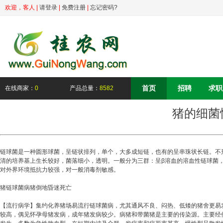
欢迎，
客人
|
请登录
|
免费注册
|
忘记密码?
首页
招聘
求职
在线商家：
0
产品总量：
8582
猪的细菌
链球菌是一种圆形球菌，呈链状排列，单个，大多成短链，也有的呈串珠状长链。不
清的培养基上生长较好，菌落细小，透明。一般分为三群：呈β溶血的溶血性链球菌
对外界环境抵抗力较强，对一般消毒剂敏感。
猪链球菌病猪倒地昏迷死亡
【流行病学】集约化养猪场易流行链球菌病，尤其通风不良、闷热、低矮的猪舍更易发
较高，偶见怀孕母猪发病，成年猪发病较少。病猪和带菌猪是主要的传染源。主要经