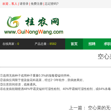
欢迎，
客人
|
请登录
|
免费注册
|
忘记密码?
首页
招聘
求职
在线商家：
0
产品总量：
8582
空心
①选用无病种子或用种子重量0.3%的瑞毒霉锰锌拌种。
②该病仅局限于侵染旋花科蔬菜，经过2~3年轮作，防病效果好。
③注意田间排渍，疏株通风。
④在发病初期喷洒48%甲霜灵锰锌可湿性粉剂、40%甲霜铜可湿性粉剂，或64%杀毒矾可
上一篇：
空心菜的无