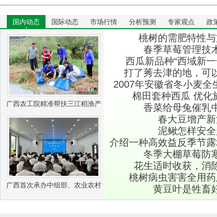
国内动态
国际动态
市场行情
分析预测
专家观点
政
桃树的需肥特性与
春季草莓管理技
西瓜新品种“西域新一
打了莠去津的地，可
2007年安徽省冬小麦
棉田套种西瓜 优化
条
广西农工院精准帮扶三江稻渔产
香菜给母兔催乳
春大豆增产新
业振兴
泥鳅怎样安全
介绍一种高效益反季节露
冬季大棚草莓防
花生适时收获，消
桃树病虫害害全用药
广西首次承办中组部、农业农村
黄豆叶是牲畜
部农村实用人才 带头人培训兽医
社会化服务组