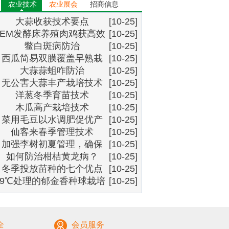
农业技术
农业展会
招商信息
大蒜收获技术要点
[10-25]
EM发酵床养殖肉鸡获高效
[10-25]
鳖白斑病防治
[10-25]
西瓜简易双膜覆盖早熟栽
[10-25]
大蒜蒜蛆咋防治
培技术
[10-25]
无公害大蒜丰产栽培技术
[10-25]
洋葱冬季育苗技术
措施
[10-25]
木瓜高产栽培技术
[10-25]
菜用毛豆以水调肥促优产
[10-25]
仙客来春季管理技术
[10-25]
加强李树初夏管理，确保
[10-25]
如何防治柑桔黄龙病？
李子优质丰产
[10-25]
冬季投放苗种的七个优点
[10-25]
9℃处理的郁金香种球栽培
[10-25]
技术
全
会员服务