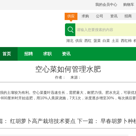
我的会员中心
购物车
供应
求购
公司
资讯
招商
湖北
供应
西红
菠菜
白菜
土豆
西红柿
首页
招聘
求职
资讯
空心菜如何管理水肥
作者： 来源：
强的土壤较为有利。空心菜蔓叶迅速生长，需肥量大，耐肥力强。肥水充足，可获优
800厘米时开始追肥，用10%人粪尿浇施，7天1次，浓度逐步增至30%，每次摘后
篇：
红胡萝卜高产栽培技术要点
下一篇：
早春胡萝卜种