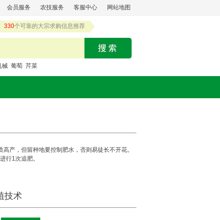
会员服务
农技服务
客服中心
网站地图
330
个可靠的大宗求购信息推荐
机械
葡萄
芹菜
质高产，但留种地要控制肥水，否则易徒长不开花。
要进行1次追肥。
植技术