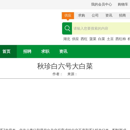
我的会员中心
购物车
供应
求购
公司
资讯
招商
湖北
供应
西红
菠菜
白菜
土豆
西红柿
首页
招聘
求职
资讯
秋珍白六号大白菜
作者： 来源：