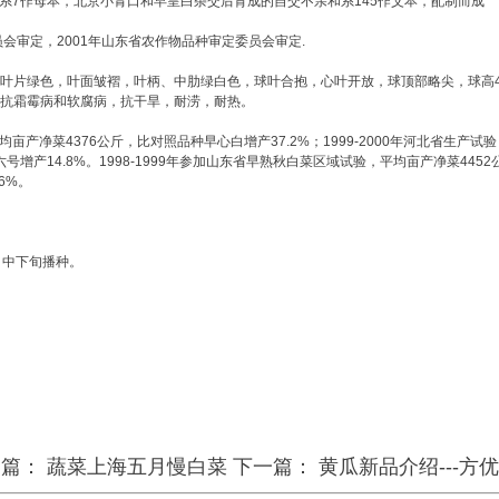
7作母本，北京小青口和早皇白杂交后育成的自交不亲和系145作父本，配制而成
会审定，2001年山东省农作物品种审定委员会审定.
叶片绿色，叶面皱褶，叶柄、中肋绿白色，球叶合抱，心叶开放，球顶部略尖，球高42厘
病，抗霜霉病和软腐病，抗干旱，耐涝，耐热。
亩产净菜4376公斤，比对照品种早心白增产37.2%；1999-2000年河北省生产试
六号增产14.8%。1998-1999年参加山东省早熟秋白菜区域试验，平均亩产净菜4452
6%。
月中下旬播种。
一篇：
蔬菜上海五月慢白菜
下一篇：
黄瓜新品介绍---方