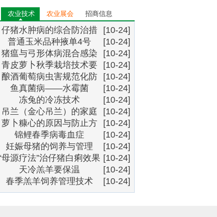
农业技术
农业展会
招商信息
仔猪水肿病的综合防治措
[10-24]
普通玉米品种掖单4号
施
[10-24]
猪瘟与弓形体病混合感染
[10-24]
青皮萝卜秋季栽培技术要
诊断
[10-24]
酿酒葡萄病虫害规范化防
点
[10-24]
鱼真菌病――水霉菌
治技术
[10-24]
冻兔的冷冻技术
[10-24]
吊兰（金心吊兰）的家庭
[10-24]
萝卜糠心的原因与防止方
栽培和养护
[10-24]
锦鲤春季病毒血症
法
[10-24]
妊娠母猪的饲养与管理
[10-24]
“母源疗法”治仔猪白痢效果
[10-24]
天冷羔羊要保温
好
[10-24]
春季羔羊饲养管理技术
[10-24]