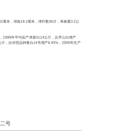
米，球粗18.2厘米，球叶数36片，单株重3.2公
验，1999年平均亩产净菜4114公斤，比早心白增产
公斤，比对照品种鲁白14号增产8.45%；2000年生产
优二号