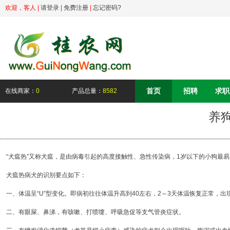
欢迎，
客人
|
请登录
|
免费注册
|
忘记密码?
首页
招聘
求职
在线商家：
0
产品总量：
8582
养
“犬瘟热”又称犬瘟，是由病毒引起的高度接触性、急性传染病，1岁以下的小狗最易
犬瘟热病犬的识别要点如下：
一、体温呈“U”型变化。即病初往往体温升高到40左右，2～3天体温恢复正常，出现
二、有眼屎、鼻涕，有咳嗽、打喷嚏、呼吸急促等支气管炎症状。