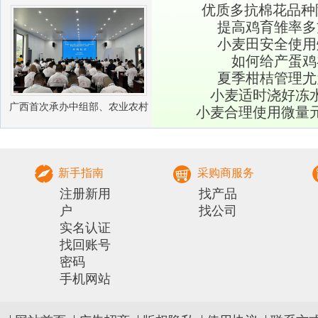
优质多抗棉花品种陕
业振兴
提高鸡育雏率多
小麦田安全使用
如何给产蛋鸡
夏季柑桔管理尤
小麦适时浇好冻
广西首次承办中组部、农业农村
小麦合理使用微量
部农村实用人才 带头人培训兽医
社会化服务组
新手指南
采购商服务
注册新用
找产品
户
找公司
实名认证
找回账号
密码
手机网站