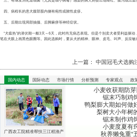
三、有继发消化道细菌（尤其是细小病毒）感染的病犬则会出现呕吐、腹泻或出血
四、病程长的患犬腹部股内侧有疱性或脓性皮疹。
五、后期出现局部抽搐、后脚麻痹等神经症状。
“犬瘟热”的潜伏期一般3天～6天，此时尚无病态表现。但是个别卖犬者受利益驱
笔在犬眼上画黑色眼圈等。因此选购时，要从犬的精神、眼神、皮毛、叫声、反应敏
上一篇：
中国冠毛犬选购
国内动态
国际动态
市场行情
分析预测
专家观点
政
小麦收获期防芽
锯末巧制鸡
鸭梨膨大期如何做
梨树大小年树
锯末制作鸡
小麦度夏有
广西农工院精准帮扶三江稻渔产
秋养獭兔重“