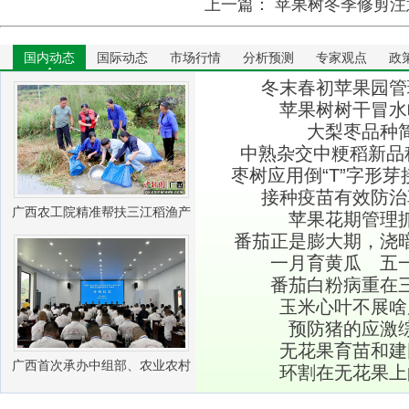
上一篇：
苹果树冬季修剪注
国内动态
国际动态
市场行情
分析预测
专家观点
政
冬末春初苹果园管
苹果树树干冒水
大梨枣品种
中熟杂交中粳稻新品种
枣树应用倒“T”字形
接种疫苗有效防治
广西农工院精准帮扶三江稻渔产
苹果花期管理
番茄正是膨大期，浇
业振兴
一月育黄瓜 五
番茄白粉病重在
玉米心叶不展啥
预防猪的应激
无花果育苗和建
广西首次承办中组部、农业农村
环割在无花果上
部农村实用人才 带头人培训兽医