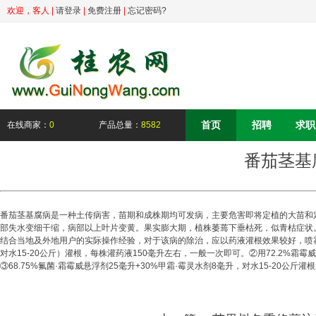
欢迎，
客人
|
请登录
|
免费注册
|
忘记密码?
首页
招聘
求职
在线商家：
0
产品总量：
8582
番茄茎基
番茄茎基腐病是一种土传病害，苗期和成株期均可发病，主要危害即将定植的大苗和
部失水变细干缩，病部以上叶片变黄。果实膨大期，植株萎蔫下垂枯死，似青枯症状
结合当地及外地用户的实际操作经验，对于该病的除治，应以药液灌根效果较好，喷雾效
对水15-20公斤）灌根，每株灌药液150毫升左右，一般一次即可。②用72.2%霜霉
③68.75%氟菌·霜霉威悬浮剂25毫升+30%甲霜·霉灵水剂8毫升，对水15-20公