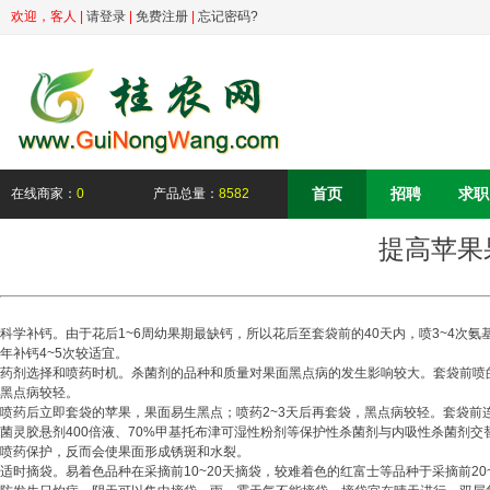
欢迎，
客人
|
请登录
|
免费注册
|
忘记密码?
首页
招聘
求职
在线商家：
0
产品总量：
8582
提高苹果
科学补钙。由于花后1~6周幼果期最缺钙，所以花后至套袋前的40天内，喷3~4次
年补钙4~5次较适宜。
药剂选择和喷药时机。杀菌剂的品种和质量对果面黑点病的发生影响较大。套袋前喷
黑点病较轻。
喷药后立即套袋的苹果，果面易生黑点；喷药2~3天后再套袋，黑点病较轻。套袋前连
菌灵胶悬剂400倍液、70%甲基托布津可湿性粉剂等保护性杀菌剂与内吸性杀菌剂
喷药保护，反而会使果面形成锈斑和水裂。
适时摘袋。易着色品种在采摘前10~20天摘袋，较难着色的红富士等品种于采摘前20~3