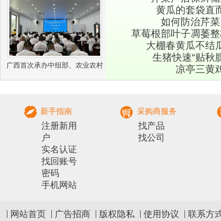
黄瓜的套袋直
如何防治芹菜
草莓根部叶子凋萎整
大棚春黄瓜不结
生猪快速“贴秋
广西首次承办中组部、农业农村
凉亭三黄
部农村实用人才 带头人培训兽医
社会化服务组
新手指南
采购商服务
注册新用
找产品
户
找公司
实名认证
找回账号
密码
手机网站
网站首页
广告招商
版权隐私
使用协议
联系方