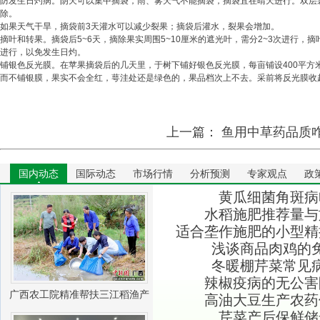
防发生日灼病。阴天可以集中摘袋，雨、雾天气不能摘袋，摘袋宜在晴天进行。双层
除。
如果天气干旱，摘袋前3天灌水可以减少裂果；摘袋后灌水，裂果会增加。
摘叶和转果。摘袋后5~6天，摘除果实周围5~10厘米的遮光叶，需分2~3次进行，
进行，以免发生日灼。
铺银色反光膜。在苹果摘袋后的几天里，于树下铺好银色反光膜，每亩铺设400平方
而不铺银膜，果实不会全红，萼洼处还是绿色的，果品档次上不去。采前将反光膜收
上一篇：
鱼用中草药品质
国内动态
国际动态
市场行情
分析预测
专家观点
政
黄瓜细菌角斑病
水稻施肥推荐量与
适合垄作施肥的小型精
浅谈商品肉鸡的
冬暖棚芹菜常见
辣椒疫病的无公害
广西农工院精准帮扶三江稻渔产
高油大豆生产农药
芹菜产后保鲜储
业振兴