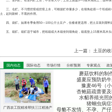
二、室内贮。在室内贮土豆，不管窖大小，土豆上面盖3―5厘米潮黑土，这样保
三、仓贮。不习惯挖窖或挖窖上水，可根据贮存量多少，在墙角处搭一个坯或砖仓
土，起到新鲜，不蔫的作用。
四、袋贮。如果冬季食用50―100公斤土豆户，住楼者更适用，把土豆装到塑料
五、箱贮。箱贮适于城市，把纸箱或大木箱坐到墙角处，箱底垫上15厘米高木头或
上一篇：
土豆的收
国内动态
国际动态
市场行情
分析预测
专家观点
政
蘑菇饮料的制
盛夏应预防奶牛
豫麦46号（
杏鲍菇疏蕾要及
水貂养殖光照
猪蛔虫病症
广西农工院精准帮扶三江稻渔产
母貉不发情、不孕、产仔