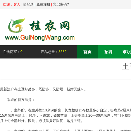
欢迎，
客人
|
请登录
|
免费注册
|
忘记密码?
首页
招聘
求职
在线商家：
0
产品总量：
8582
土
用新法贮存土豆好处多，既防冻，又防烂，新鲜无辣味。
采取的新方法是：
一、室外贮。在室外挖2.3米深的窖，长宽根据贮存数量多少自定，窖底垫2厘米
15厘米厚潮黑土，保湿，不遭冻，如果窖浅，上盖潮黑土20―30厘米厚，窖门不易
月上旬全部封好。因此，必须掌握好温度，这是关键。