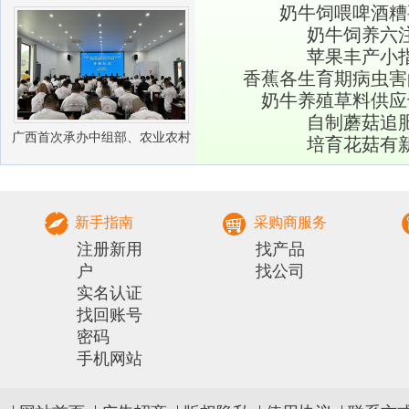
奶牛饲喂啤酒糟
业振兴
奶牛饲养六
苹果丰产小
香蕉各生育期病虫害
奶牛养殖草料供应
自制蘑菇追
广西首次承办中组部、农业农村
培育花菇有
部农村实用人才 带头人培训兽医
社会化服务组
新手指南
采购商服务
注册新用
找产品
户
找公司
实名认证
找回账号
密码
手机网站