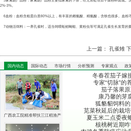
5家禽副产品粉：家禽副产品粉主要指家禽的下杂，经无害处理后干燥粉碎面成。含蛋
2%-3%。
6血粉：血粉含粗蛋白质80%以上，有丰富的赖氨酸、精氨酸，含铁也很多。血粉
7动物活饵料：一养孔雀时，适当饲喂蚯蚓蝇蛆、黄粉虫等可满足孔雀生长发育的
上一篇：
孔雀雉
下
国内动态
国际动态
市场行情
分析预测
专家观点
政
冬春茬茄子嫁
专家“切脉”的
茄子落果原
康乃馨的芽
狐貉貂饲料的
苋菜秋延后的栽培
广西农工院精准帮扶三江稻渔产
夏玉米二点委夜
核桃树近期咋
业振兴