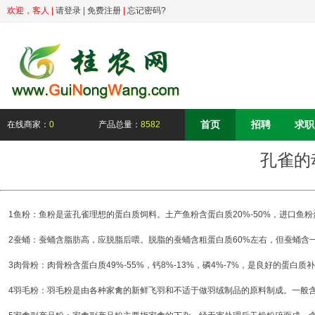
欢迎，
客人
|
请登录
|
免费注册
|
忘记密码?
首页
招聘
求职
在线商家：
0
产品总量：
8582
孔雀的
1鱼粉：鱼粉是蓝孔雀理想的蛋白质饲料。土产鱼粉含蛋白质20%-50%，进口鱼粉蛋
2蚕蛹：蚕蛹含脂肪高，应脱脂后喂。脱脂的蚕蛹含粗蛋白质60%左右，但蚕蛹含一
3肉骨粉：肉骨粉含蛋白质49%-55%，钙8%-13%，磷4%-7%，是良好的蛋白质
4羽毛粉：羽毛粉是由各种家禽的新鲜飞羽和不适于做羽绒制品的原料制成。一般含蛋白