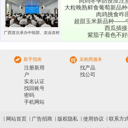
肉鸡冬季防疫应注
大粒晚熟鲜食葡萄新品种
肉鸡挑食咋
超甜玉米新品种——中
西瓜插接
广西首次承办中组部、农业农村
紫茄子着色不好
部农村实用人才 带头人培训兽医
社会化服务组
新手指南
采购商服务
注册新用
找产品
户
找公司
实名认证
找回账号
密码
手机网站
网站首页
广告招商
版权隐私
使用协议
联系方