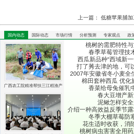
上一篇：
低糖苹果脯加
国内动态
国际动态
市场行情
分析预测
专家观点
政
桃树的需肥特性与
春季草莓管理技
西瓜新品种“西域新一
打了莠去津的地，可
2007年安徽省冬小麦
棉田套种西瓜 优化
条
广西农工院精准帮扶三江稻渔产
香菜给母兔催乳
春大豆增产新
业振兴
泥鳅怎样安全
介绍一种高效益反季节露
冬季大棚草莓防
花生适时收获，消
桃树病虫害害全用药