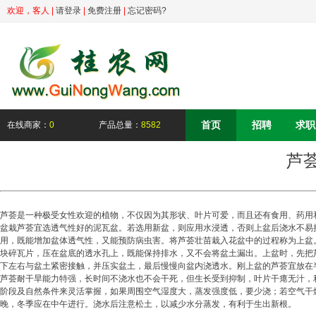
欢迎，
客人
|
请登录
|
免费注册
|
忘记密码?
首页
招聘
求职
在线商家：
0
产品总量：
8582
芦
芦荟是一种极受女性欢迎的植物，不仅因为其形状、叶片可爱，而且还有食用、药用
盆栽芦荟宜选透气性好的泥瓦盆。若选用新盆，则应用水浸透，否则上盆后浇水不易
用，既能增加盆体透气性，又能预防病虫害。将芦荟壮苗栽入花盆中的过程称为上盆
块碎瓦片，压在盆底的透水孔上，既能保持排水，又不会将盆土漏出。上盆时，先把
下左右与盆土紧密接触，并压实盆土，最后慢慢向盆内浇透水。刚上盆的芦荟宜放在
芦荟耐干旱能力特强，长时间不浇水也不会干死，但生长受到抑制，叶片干瘪无汁，
阶段及自然条件来灵活掌握，如果周围空气湿度大，蒸发强度低，要少浇；若空气干
晚，冬季应在中午进行。浇水后注意松土，以减少水分蒸发，有利于生出新根。