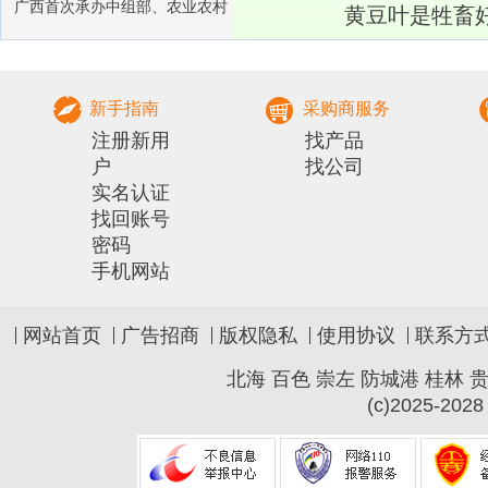
广西首次承办中组部、农业农村
黄豆叶是牲畜
部农村实用人才 带头人培训兽医
社会化服务组
新手指南
采购商服务
注册新用
找产品
户
找公司
实名认证
找回账号
密码
手机网站
网站首页
广告招商
版权隐私
使用协议
联系方
北海
百色
崇左
防城港
桂林
(c)2025-2028