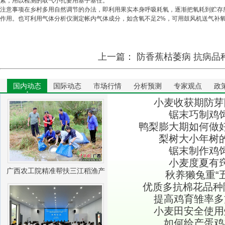
紧，用以检测的取气小孔要用塞子塞住。
注意事项在乡村多用自然调节的办法，即利用果实本身呼吸耗氧，逐渐把氧耗到贮存
作用。也可利用气体分析仪测定帐内气体成分，如含氧不足2%，可用鼓风机送气补
上一篇：
防香蕉枯萎病 抗病品
国内动态
国际动态
市场行情
分析预测
专家观点
政
小麦收获期防芽
锯末巧制鸡
鸭梨膨大期如何做
梨树大小年树
锯末制作鸡
小麦度夏有
广西农工院精准帮扶三江稻渔产
秋养獭兔重“
优质多抗棉花品种陕
业振兴
提高鸡育雏率多
小麦田安全使用
如何给产蛋鸡