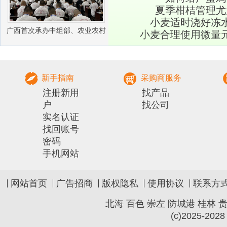
夏季柑桔管理尤
小麦适时浇好冻
广西首次承办中组部、农业农村
小麦合理使用微量
部农村实用人才 带头人培训兽医
社会化服务组
新手指南
采购商服务
注册新用
找产品
户
找公司
实名认证
找回账号
密码
手机网站
网站首页
广告招商
版权隐私
使用协议
联系方
北海
百色
崇左
防城港
桂林
(c)2025-2028