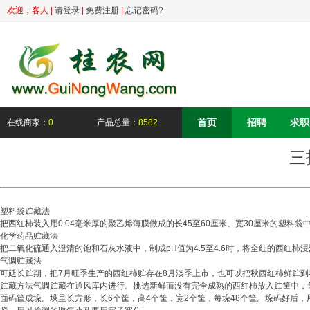
欢迎，
客人
|
请登录
|
免费注册
|
忘记密码?
首页
招聘
求职
在线商家：
0
产品总量：
8582
三
塑料袋贮藏法
把西红柿装入用0.04毫米厚的聚乙烯薄膜做成的长45至60厘米、宽30厘米的塑料
化学药品贮藏法
把二氧化硫通入澄清的饱和石灰水液中，制成pH值为4.5至4.6时，将全红的西红
气调贮藏法
可延长贮期，把7月旺季生产的西红柿贮存在8月淡季上市，也可以把秋西红柿鲜贮到
贮藏方法气调贮藏在通风库内进行。挑选新鲜而没有完全成熟的西红柿放入贮筐中，每
面码筐成垛。垛呈长方形，长6个筐，高4个筐，宽2个筐，每垛48个筐。垛码好后