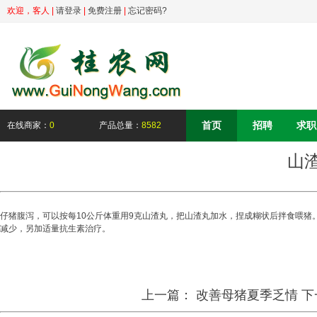
欢迎，
客人
|
请登录
|
免费注册
|
忘记密码?
首页
招聘
求职
在线商家：
0
产品总量：
8582
山
仔猪腹泻，可以按每10公斤体重用9克山渣丸，把山渣丸加水，捏成糊状后拌食喂猪。
减少，另加适量抗生素治疗。
上一篇：
改善母猪夏季乏情
下