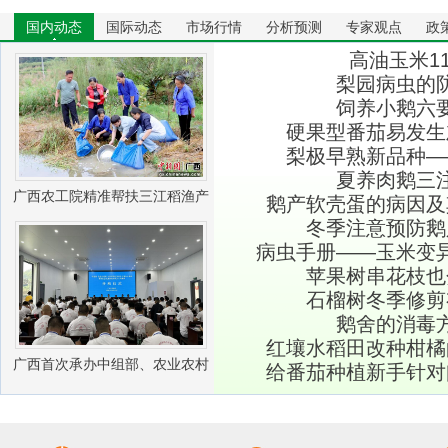
国内动态
国际动态
市场行情
分析预测
专家观点
政
高油玉米11
梨园病虫的
饲养小鹅六
硬果型番茄易发生
梨极早熟新品种―
夏养肉鹅三
广西农工院精准帮扶三江稻渔产
鹅产软壳蛋的病因及
冬季注意预防鹅
业振兴
病虫手册——玉米变
苹果树串花枝也
石榴树冬季修剪
鹅舍的消毒
红壤水稻田改种柑橘
广西首次承办中组部、农业农村
给番茄种植新手针对
部农村实用人才 带头人培训兽医
社会化服务组