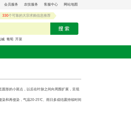
会员服务
农技服务
客服中心
网站地图
330
个可靠的大宗求购信息推荐
机械
葡萄
芹菜
近圆形的小斑点，以后在叶脉之间向周围扩展，呈现
和再侵染，气温20-25℃、雨日多或结露持续时间