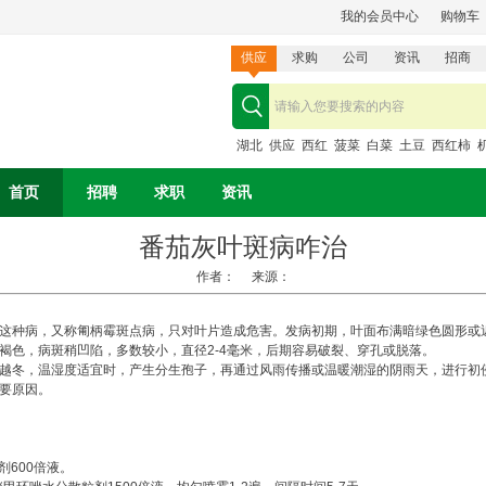
我的会员中心
购物车
供应
求购
公司
资讯
招商
湖北
供应
西红
菠菜
白菜
土豆
西红柿
首页
招聘
求职
资讯
番茄灰叶斑病咋治
作者： 来源：
这种病，又称匍柄霉斑点病，只对叶片造成危害。发病初期，叶面布满暗绿色圆形或
褐色，病斑稍凹陷，多数较小，直径2-4毫米，后期容易破裂、穿孔或脱落。
越冬，温湿度适宜时，产生分生孢子，再通过风雨传播或温暖潮湿的阴雨天，进行初侵染
要原因。
剂600倍液。