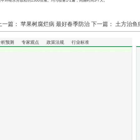
醚甲环唑水分散粒剂1500倍液。均匀喷雾1-2遍，间隔时间5-7天。
上一篇：
苹果树腐烂病 最好春季防治
下一篇：
土方治鱼
分析预测
专家观点
政策法规
行业标准