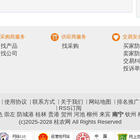
采购商服务
供应商服务
交易安
找产品
找采购
买家防
找公司
卖家防
交易纠
投诉举
使用协议
联系方式
关于我们
网站地图
排名推广
RSS订阅
色
崇左
防城港
桂林
贵港
贺州
河池
柳州
来宾
南宁
钦州
(c)2025-2028 桂农网 All Rights Reserved