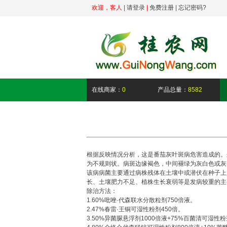
欢迎，
客人
|
请登录
|
免费注册
|
忘记密码?
在线商家：
0
产品总量：
8582
根据反映情况分析，这是番茄灰叶斑病危害造成的。
为不规则状。病斑边缘褐色，中间褪绿为灰白色或灰
该病病菌主要通过病株残体在土壤中或潜伏在种子上
长、土壤肥力不足、植株生长衰弱等是发病较重的主
除治方法：
1.60%吡唑·代森联水分散粒剂750倍液。
2.47%春雷·王铜可湿性粉剂450倍。
3.50%异菌脲悬浮剂1000倍液+75%百菌清可湿性粉