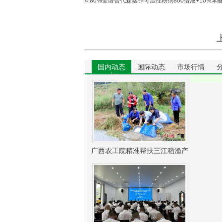
4.80%全络合代森猛锌可湿性粉剂800倍液+10%苯
国内动态
国际动态
市场行情
广西农工院精准帮扶三江稻渔产
业振兴