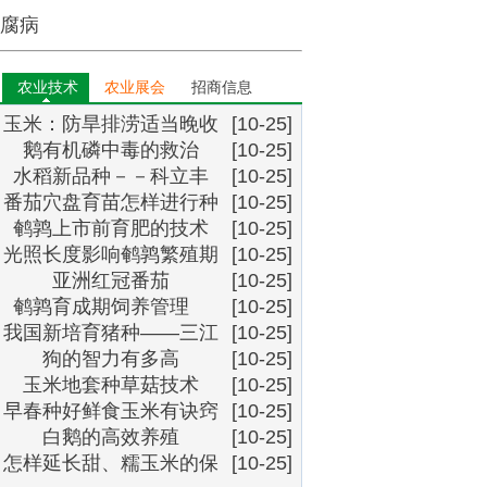
腐病
农业技术
农业展会
招商信息
玉米：防旱排涝适当晚收
[10-25]
鹅有机磷中毒的救治
[10-25]
水稻新品种－－科立丰
[10-25]
番茄穴盘育苗怎样进行种
[10-25]
鹌鹑上市前育肥的技术
子处理？
[10-25]
光照长度影响鹌鹑繁殖期
[10-25]
亚洲红冠番茄
[10-25]
鹌鹑育成期饲养管理
[10-25]
我国新培育猪种――三江
[10-25]
狗的智力有多高
白猪
[10-25]
玉米地套种草菇技术
[10-25]
早春种好鲜食玉米有诀窍
[10-25]
白鹅的高效养殖
[10-25]
怎样延长甜、糯玉米的保
[10-25]