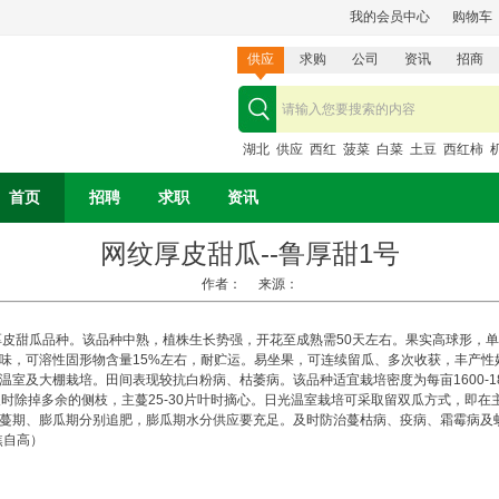
我的会员中心
购物车
供应
求购
公司
资讯
招商
湖北
供应
西红
菠菜
白菜
土豆
西红柿
首页
招聘
求职
资讯
网纹厚皮甜瓜--鲁厚甜1号
作者： 来源：
厚皮甜瓜品种。该品种中熟，植株生长势强，开花至成熟需50天左右。果实高球形，单果重
，可溶性固形物含量15%左右，耐贮运。易坐果，可连续留瓜、多次收获，丰产性好，
室及大棚栽培。田间表现较抗白粉病、枯萎病。该品种适宜栽培密度为每亩1600-18
除掉多余的侧枝，主蔓25-30片叶时摘心。日光温室栽培可采取留双瓜方式，即在主蔓的
在伸蔓期、膨瓜期分别追肥，膨瓜期水分供应要充足。及时防治蔓枯病、疫病、霜霉病及
焦自高）