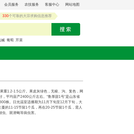
会员服务
农技服务
客服中心
网站地图
330
个可靠的大宗求购信息推荐
机械
葡萄
芹菜
1.2-1.5公斤。果皮灰绿色，无棱、沟、复色，网
平均亩产2400公斤左右。“鲁厚甜1号”是山东省
00株。日光温室适播期为11月下旬至12月下旬，大
11-15节留1个瓜，再在20-25节留1个瓜，需人
蚜虫、斑潜蝇等病虫害。