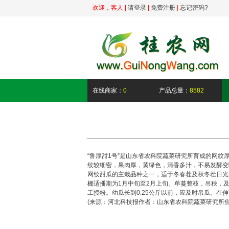
欢迎，
客人
|
请登录
|
免费注册
|
忘记密码?
在线商家：
0
产品总量：
8582
“鲁厚甜1号”是山东省农科院蔬菜研究所育成的网纹
纹较细密，果肉厚，黄绿色，清香多汁，不易发酵变味
网纹甜瓜的主栽品种之一，适于冬春茬及秋冬茬日光温
棚适播期为1月中旬至2月上旬。单蔓整枝，吊秧，及时
工授粉。幼瓜长到0.25公斤以前，应及时吊瓜。
(来源：河北科技报作者：山东省农科院蔬菜研究所