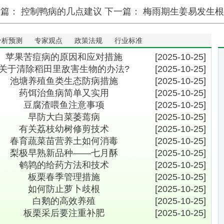
一篇：
控制鸭病的几点建议
下一篇：
梅雨期生姜易发生根
分析预测
专家观点
政策法规
行业标准
苹果苦痘病的原因和应对措施
[2025-10-25]
关于清除稻田里敌害生物的办法?
[2025-10-25]
池塘养殖鱼类生态防病措施
[2025-10-25]
药饵治鱼病简单又实用
[2025-10-25]
豆腐渣喂鱼注意事项
[2025-10-25]
早防大白菜萎蔫病
[2025-10-25]
有关荔枝幼树修剪技术
[2025-10-25]
春育蔬菜苗营养土如何消毒
[2025-10-25]
梨极早熟新品种――七月酥
[2025-10-25]
鹌鹑的给药方法和技术
[2025-10-25]
板栗春季管理措施
[2025-10-25]
如何防止萝卜歧根
[2025-10-25]
白鹅的高效养殖
[2025-10-25]
板栗采后要注重补肥
[2025-10-25]