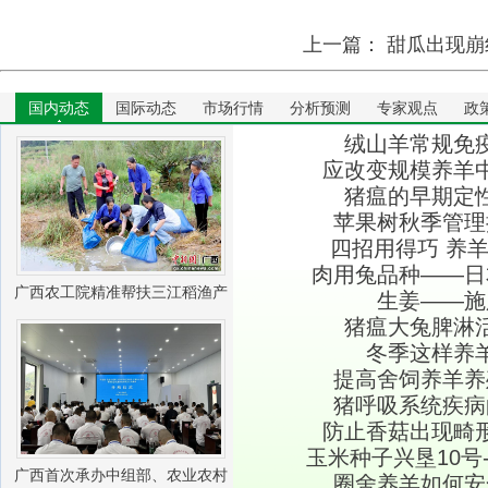
上一篇：
甜瓜出现崩
国内动态
国际动态
市场行情
分析预测
专家观点
政
绒山羊常规免
应改变规模养羊
猪瘟的早期定
苹果树秋季管理
四招用得巧 养
肉用兔品种――日
广西农工院精准帮扶三江稻渔产
生姜――施
猪瘟大兔脾淋
业振兴
冬季这样养
提高舍饲养羊养
猪呼吸系统疾病
防止香菇出现畸
玉米种子兴垦10号
广西首次承办中组部、农业农村
圈舍养羊如何安