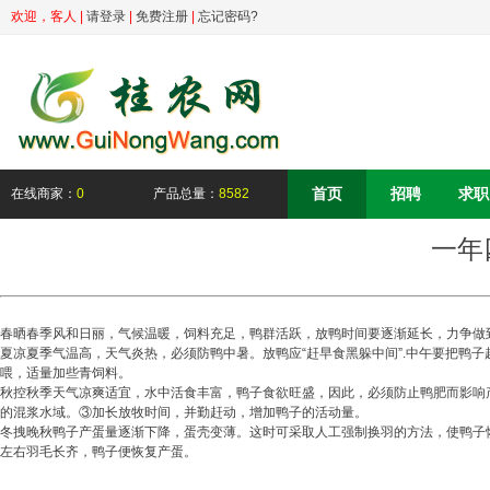
欢迎，
客人
|
请登录
|
免费注册
|
忘记密码?
首页
招聘
求职
在线商家：
0
产品总量：
8582
一年
春晒春季风和日丽，气候温暖，饲料充足，鸭群活跃，放鸭时间要逐渐延长，力争做到
夏凉夏季气温高，天气炎热，必须防鸭中暑。放鸭应“赶早食黑躲中间”.中午要把鸭
喂，适量加些青饲料。
秋控秋季天气凉爽适宜，水中活食丰富，鸭子食欲旺盛，因此，必须防止鸭肥而影响
的混浆水域。③加长放牧时间，并勤赶动，增加鸭子的活动量。
冬拽晚秋鸭子产蛋量逐渐下降，蛋壳变薄。这时可采取人工强制换羽的方法，使鸭子
左右羽毛长齐，鸭子便恢复产蛋。