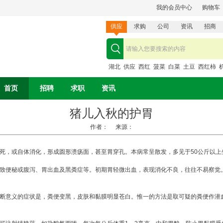
我的会员中心
购物车
供应
求购
公司
资讯
招商
湖北
供应
西红
菠菜
白菜
土豆
西红柿
首页
招聘
求职
资讯
猪儿入秋的护胃
作者： 来源：
死，或自体消化，形成圆形溃疡面，甚至胃穿孔。本病常呈散发，多见于50公斤以上
致便秘或腹泻、胃出血及黑粪症等。初期胃轻微出血，表现消化不良，往往不易察觉
断意义的症状是，粪便变黑，皮肤和黏膜明显苍白。惟一的方法是取可疑的粪便作潜