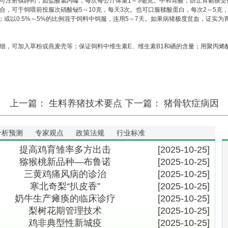
可注射镇静药，如盐酸氯丙嗪，每次每公斤体重1～3毫克。中和胃酸，防止胃黏膜受
，可于饲喂前投服次硝酸铋5～10克，每天3次。也可口服鞣酸蛋白，每次2～5克，
；或以0.5%～5%的比例混于饲料中饲服，连用5～7天。如果病猪极度贫血，证实
，可加入草粉或燕麦壳等；保证饲料中维生素E、维生素B1和硒的含量；用聚丙烯酸钠
上一篇：
生料养猪技术要点
下一篇：
猪骨软症病因
分析预测
专家观点
政策法规
行业标准
提高鸡育雏率多方出击
[2025-10-25]
猕猴桃新品种―布鲁诺
[2025-10-25]
三黄鸡痛风病的诊治
[2025-10-25]
寒北奇梨“扒皮香”
[2025-10-25]
奶牛生产瘫痪的临床诊疗
[2025-10-25]
梨树花期管理技术
[2025-10-25]
鸡非典型性新城疫
[2025-10-25]