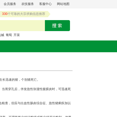
会员服务
农技服务
客服中心
网站地图
330
个可靠的大宗求购信息推荐
机械
葡萄
芹菜
生长迅速的猪，个别猪死亡。
。当胃穿孔后，伴发急性弥漫性腹膜炎时，可迅速死
血检查，但应与出血性肠炎综合征、急性猪痢疾加以