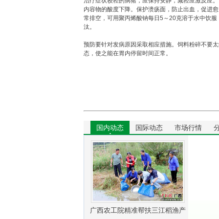
治疗症状较轻的病猪，应保持安静，减轻应激反应。
内容物的酸度下降。保护溃疡面，防止出血，促进愈合
常排空，可用聚丙烯酸钠每日5～20克溶于水中饮服
汰。
预防要针对发病原因采取相应措施。饲料粉碎不要太细
态，使之能在胃内停留时间正常。
国内动态
国际动态
市场行情
广西农工院精准帮扶三江稻渔产