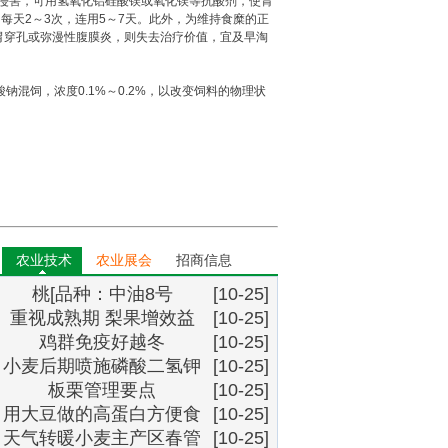
侵害，可用氢氧化铝硅酸镁或氧化镁等抗酸剂，使胃
每天2～3次，连用5～7天。此外，为维持食糜的正
为胃穿孔或弥漫性腹膜炎，则失去治疗价值，宜及早淘
混饲，浓度0.1%～0.2%，以改变饲料的物理状
农业技术
农业展会
招商信息
桃[品种：中油8号
[10-25]
重视成熟期 梨果增效益
[10-25]
鸡群免疫好越冬
[10-25]
小麦后期喷施磷酸二氢钾
[10-25]
板栗管理要点
为什么能增产
[10-25]
用大豆做的高蛋白方便食
[10-25]
天气转暖小麦主产区春管
品
[10-25]