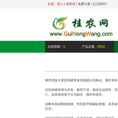
欢迎，
客人
|
请登录
|
免费注册
|
忘记密码?
在线商家：
0
产品总量：
8582
猪胃溃疡主要是指猪胃食管黏膜出现角化、糜烂和坏
症状病猪表现为厌食、腹部不适、肠道运动异常，导
亡。按发病程度可分为隐性、慢性和急性。
诊断本病诊断较困难，特别是早期确诊更难。具有诊
区别。