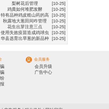
梨树花后管理
技术
[10-25]
鸡粪如何堆肥发酵
[10-25]
特有品种鸡皮糙山药的高
[10-25]
秋露地大葱田间咋管理
产种植模式
[10-25]
花生出芽注意三点
[10-25]
使用失效疫苗造成鸡球虫
[10-25]
华县选育出旱葱的新品种
病的暴发
[10-25]
全
会员服务
骗
会员升级
骗
广告中心
纷
报