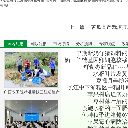
3.定值后可以用枯草芽孢杆菌+恶霉灵，络氨锏，氨基酸铜.多菌灵等药剂提前预防，发病
效治疗。
上一篇：
苦瓜高产栽培技
国内动态
国际动态
市场行情
分析预测
专家观点
政
早期断奶仔猪饲料的
奶山羊转基因卵细胞核移
鲜食枣新品种---
水稻叶片发黄
夏插月季慎
长江中下游稻区中稻田
广西农工院精准帮扶三江稻渔产
苹果树腐烂病如
枣树落叶后的
业振兴
喷施水稻的叶面肥
鱼种秋季进箱越冬
苹果霉心病防治