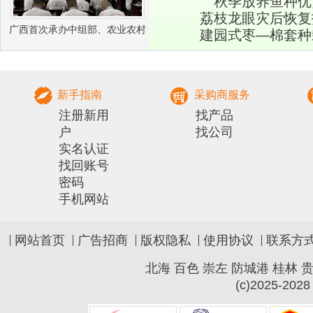
秋季放养鱼种优
荔枝龙眼灾后恢复
广西首次承办中组部、农业农村
建园式枣―棉套种
部农村实用人才 带头人培训兽医
社会化服务组
新手指南
采购商服务
注册新用
找产品
户
找公司
实名认证
找回账号
密码
手机网站
网站首页
广告招商
版权隐私
使用协议
联系方
北海
百色
崇左
防城港
桂林
(c)2025-2028