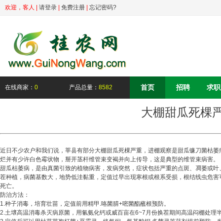
欢迎，
客人
|
请登录
|
免费注册
|
忘记密码?
首页
招聘
求职
在线商家：
0
产品总量：
8582
大棚甜瓜死棵
近日不少农户和我们说，莘县有部分大棚甜瓜死棵严重，进棚观察是甜瓜镰刀菌枯萎
烂并有少许白色霉状物，掰开茎杆维管束变褐并向上传导，这是典型的维管束病害。
甜瓜枯萎病，是由真菌引致的植物病害，发病突然，症状包括严重的点斑、凋萎或叶、花
茬种植，病菌基数大，地势低洼黏重，定值过早出现寒根或根系受损，根结线虫危害
死亡。
防治方法：
1.种子消毒，培育壮苗，定值前用精甲.咯菌腈+嘧菌酯蘸根预防。
2.土壌高温消毒杀灭病原菌，用氰氨化钙或威百亩在6~7月份换茬期间高温闷棚处