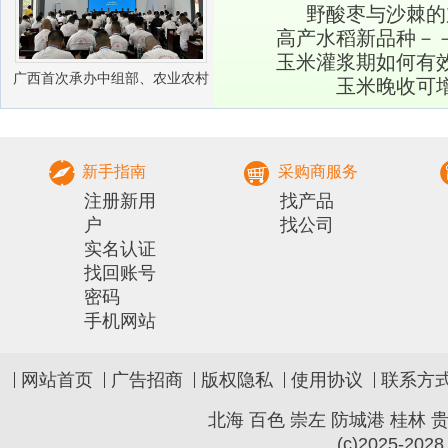
野酸枣与沙棘的
高产水稻新品种－
玉米灌浆期如何有
广西首次承办中组部、农业农村
玉米晚收可
部农村实用人才 带头人培训兽医
社会化服务组
新手指南
采购商服务
注册新用
找产品
户
找公司
实名认证
找回账号
密码
手机网站
网站首页
广告招商
版权隐私
使用协议
联系方
北海
百色
崇左
防城港
桂林
(c)2025-2028