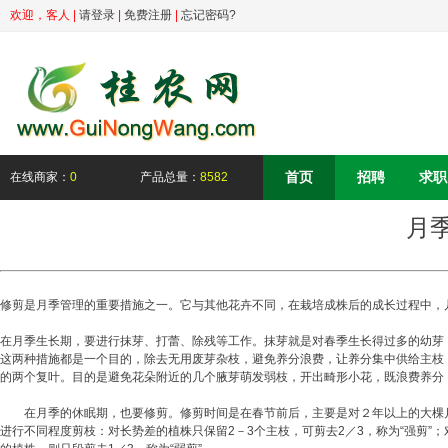
欢迎，
客人
|
请登录
|
免费注册
|
忘记密码?
首页
招聘
求职
在线商家：
0
产品总量：
8582
月
修剪是月季管理的重要措施之一。它与其他花卉不同，在栽培成株后的成长过程中，
在月季生长期，要进行抹芽、打蕾、除残等工作。抹芽就是对春季生长得过多的幼芽
这两种措施都是一个目的，除去无用废芽杂枝，避免养分浪费，让养分集中供给主枝
的两个复叶。目的是避免花朵附近的几个腋芽萌发弱枝，开出畸形小花，既浪费养分
在月季的休眠期，也要修剪。修剪时间是在春节前后，主要是对２年以上的大棵月
进行不同程度剪枝：对长势差的植株只保留2－3个主枝，可剪去2／3，称为“强剪”