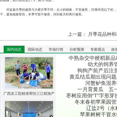
的植株，则只段剪去1／3，称为“弱剪”。
对盆栽月季的修剪与大棵月季不同：太小的植株，不宜修剪；25厘米高以下的，剪去1
干，避免植株受伤，冬季可暂不修剪，待到春天时再行修剪。
上一篇：
月季花品种和
国内动态
国际动态
市场行情
分析预测
专家观点
政
中熟杂交中粳稻新品种
幼犬的饲养
狗狗产前产后注
黄瓜结瓜期出现问题
河蟹鲈鱼混养
一月育黄瓜 五
广西农工院精准帮扶三江稻渔产
枣树应用倒“T”字形
冬末春初苹果园管
业振兴
辽盐2号（水
苹果树树干冒水